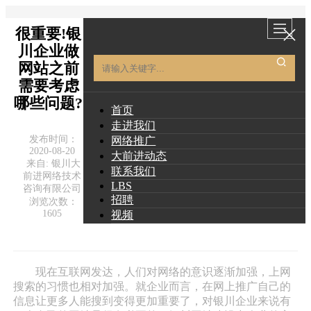
很重要!银
川企业做
网站之前
需要考虑
哪些问题?
首页
走进我们
发布时间：
网络推广
2020-08-20
大前进动态
来自: 银川大
联系我们
前进网络技术
LBS
咨询有限公司
招聘
浏览次数：
1605
视频
现在互联网发达，人们对网络的意识逐渐加强，上网
搜索的习惯也相对加强。就企业而言，在网上推广自己的
信息让更多人能搜到变得更加重要了，对银川企业来说有