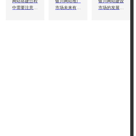
网站搭建过程
银川网站推广
银川网站建设
中需要注意哪
市场未来有哪
市场的发展趋
些问题？
些机会
势对从业者有
哪些影响？