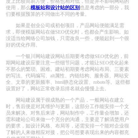
度上比较简易方便，价格也相对低，但是并不影响网站的
使用，那么
模板站和设计站的区别
也是考虑的一部分，我
们要根据预算的不同做出不同的考量。
如果是创业公司或初创项目，产品网站便能满足需
求，即便模版网站在做SEO优化时，也都会产生影响。如
没适当给网络公司加钱，只需改良一些，便能起到一个很
好的优化作用。
一个银川网站建设网站后期要考虑做SEO优化的，前
期网站建设应要注意一些细节问题，才能让SEO优化起来
不那么的繁琐、困难。建站初期要考虑网站布局、三要素
的写法、代码编写、alt属性、内链结构、服务器、网站安
全、文章的更新频率、html静态化设置、robots等。这些都
设置好了，网站正常收录后排名就会慢慢上去。
网站建设属于很成熟的一个产品，一般网站在建立
时，售后便是对其维护与更新，这部分工作能安排一个文
员来解决。对售后来讲，网站制作中，工作量会增加，还
需和建站公司来做一个充分的沟通，主要是了解清楚用户
的要求，如设计风格、布局等，还需安排一个能对企业很
了解的人来做相应对接，把公司想要表现出来的内容都充